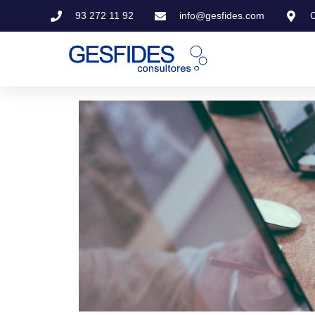
93 272 11 92
info@gesfides.com
C